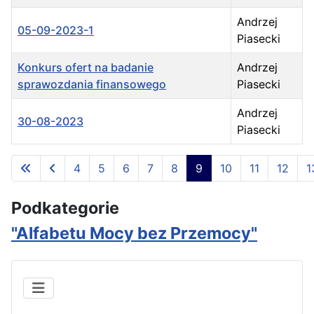
Andrzej
05-09-2023-1
Piasecki
Konkurs ofert na badanie
Andrzej
sprawozdania finansowego
Piasecki
Andrzej
30-08-2023
Piasecki
Spis artykułów
4
5
6
7
8
9
10
11
12
1
Strona 9 z 19
Podkategorie
"Alfabetu Mocy bez Przemocy"